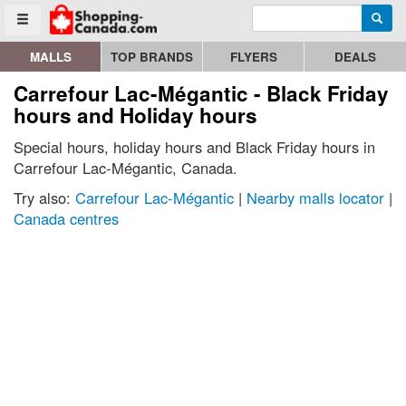
Enter search query
Go to homepage - click to logo image
Searc
Toggle menu
MALLS
TOP BRANDS
FLYERS
DEALS
Carrefour Lac-Mégantic - Black Friday
hours and Holiday hours
Special hours, holiday hours and Black Friday hours in
Carrefour Lac-Mégantic, Canada.
Try also:
Carrefour Lac-Mégantic
|
Nearby malls locator
|
Canada centres